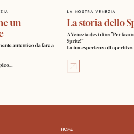
VENEZIA
LA NOSTRA VENEZIA
come un
La storia dell
iere
A Venezia devi dire: ”Per 
Spritz!”
veramente autentico da fare a
La tua esperienza di aper
 più tipico…
HOME