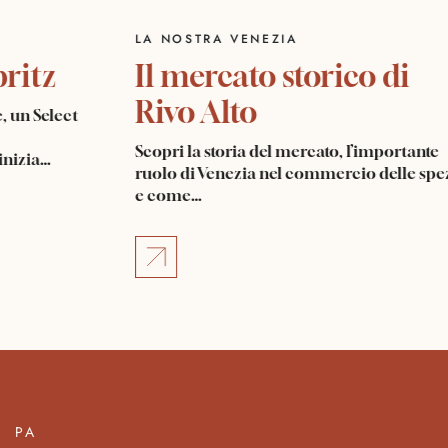
LA NOSTRA VENEZIA
o Spritz
Il mercato storico di
Rivo Alto
favore, un Select
Scopri la storia del mercato, l’import
itivo inizia…
ruolo di Venezia nel commercio dell
e come…
PA