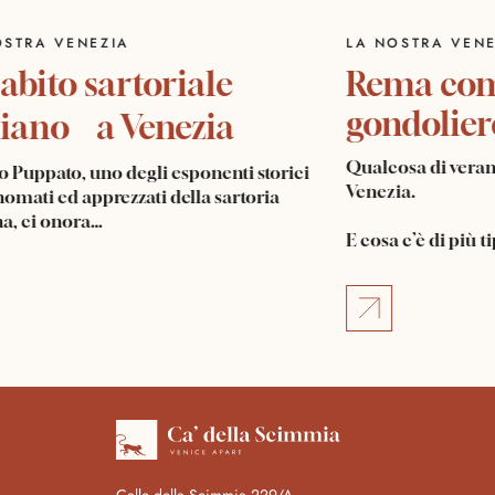
LA NOSTRA VENEZIA
LA NOSTRA 
Un abito sartoriale
Rema 
gondol
italiano a Venezia
Qualcosa di 
ranco Puppato, uno degli esponenti storici
Venezia.
iù rinomati ed apprezzati della sartoria
taliana, ci onora…
E cosa c’è di
Calle della Scimmia 229/A