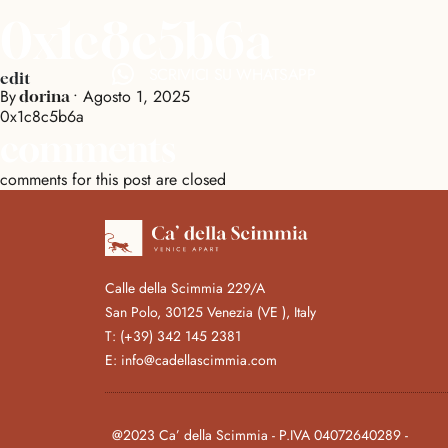
0x1c8c5b6a
SCRIVICI SU WHATSAPP
edit
By
•
Agosto 1, 2025
dorina
0x1c8c5b6a
comments
comments for this post are closed
Calle della Scimmia 229/A
San Polo, 30125 Venezia (VE ), Italy
T:
(+39) 342 145 2381
E:
info@cadellascimmia.com
@2023 Ca’ della Scimmia - P.IVA 04072640289 -