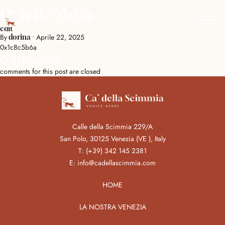
0x1c8c5b6a
edit
By
•
Aprile 22, 2025
dorina
0x1c8c5b6a
comments
comments for this post are closed
Calle della Scimmia 229/A
San Polo, 30125 Venezia (VE ), Italy
T:
(+39) 342 145 2381
E:
info@cadellascimmia.com
HOME
LA NOSTRA VENEZIA