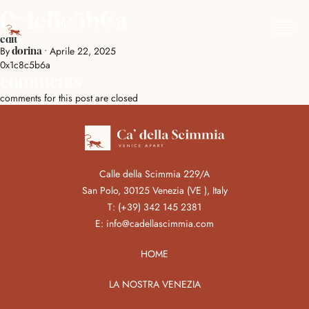
0x1c8c5b6a
edit
By
•
Aprile 22, 2025
dorina
0x1c8c5b6a
comments
comments for this post are closed
Calle della Scimmia 229/A
San Polo, 30125 Venezia (VE ), Italy
T:
(+39) 342 145 2381
E:
info@cadellascimmia.com
HOME
LA NOSTRA VENEZIA