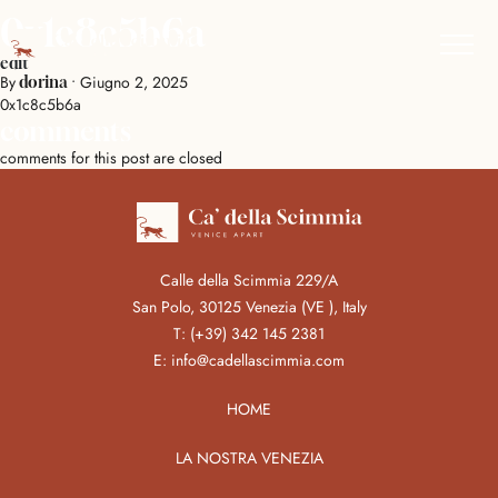
0x1c8c5b6a
edit
By
•
Giugno 2, 2025
dorina
0x1c8c5b6a
comments
comments for this post are closed
Calle della Scimmia 229/A
San Polo, 30125 Venezia (VE ), Italy
T:
(+39) 342 145 2381
E:
info@cadellascimmia.com
HOME
LA NOSTRA VENEZIA